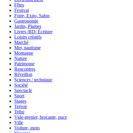
Fêtes
Festival
Foire, Expo, Salon
Gastronomie
Jardin, Plantes
Livres /BD/ Écriture
Loisirs créatifs
Marché
Mer, nautisme
Montagne
Nature
Patrimoine
Rencontres
Réveillon
Sciences / technique
Société
Spectacle
Sport
Stages
Terroir
Tribu
Vide-grenier, brocante, puce
Ville
Voiture, moto