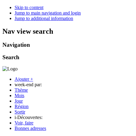
Skip to content
Jump to main navigation and login
Jump to additional information
Nav view search
Navigation
Search
Ajouter +
week-end par:
Thème
Mois
Jour
Région
Sortir
i-Découvertes:
Voir, faire
Bonnes adresses