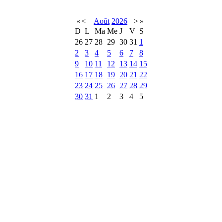
«
<
Août
2026
>
»
D
L
Ma
Me
J
V
S
26
27
28
29
30
31
1
2
3
4
5
6
7
8
9
10
11
12
13
14
15
16
17
18
19
20
21
22
23
24
25
26
27
28
29
30
31
1
2
3
4
5